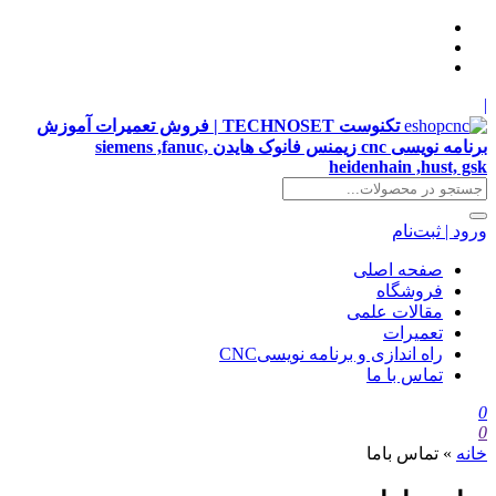
|
تکنوست TECHNOSET | فروش تعمیرات آموزش
برنامه نویسی cnc زیمنس فانوک هایدن siemens ,fanuc,
heidenhain ,hust, gsk
ورود | ثبت‌نام
صفحه اصلی
فروشگاه
مقالات علمی
تعمیرات
راه اندازی و برنامه نویسیCNC
تماس با ما
0
0
خانه
»
تماس باما