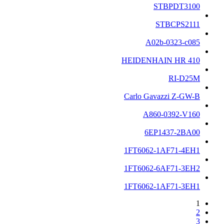
STBPDT3100
STBCPS2111
A02b-0323-c085
HEIDENHAIN HR 410
RI-D25M
Carlo Gavazzi Z-GW-B
A860-0392-V160
6EP1437-2BA00
1FT6062-1AF71-4EH1
1FT6062-6AF71-3EH2
1FT6062-1AF71-3EH1
1
2
3