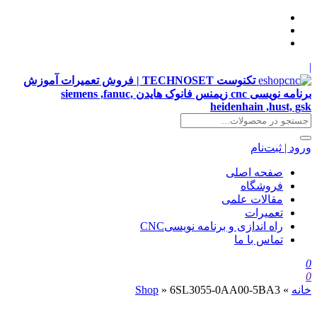
|
تکنوست TECHNOSET | فروش تعمیرات آموزش
برنامه نویسی cnc زیمنس فانوک هایدن siemens ,fanuc,
heidenhain ,hust, gsk
ورود | ثبت‌نام
صفحه اصلی
فروشگاه
مقالات علمی
تعمیرات
راه اندازی و برنامه نویسیCNC
تماس با ما
0
0
خانه
»
6SL3055-0AA00-5BA3
»
Shop