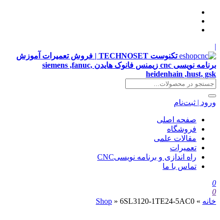
|
تکنوست TECHNOSET | فروش تعمیرات آموزش
برنامه نویسی cnc زیمنس فانوک هایدن siemens ,fanuc,
heidenhain ,hust, gsk
ورود | ثبت‌نام
صفحه اصلی
فروشگاه
مقالات علمی
تعمیرات
راه اندازی و برنامه نویسیCNC
تماس با ما
0
0
خانه
»
6SL3120-1TE24-5AC0
»
Shop