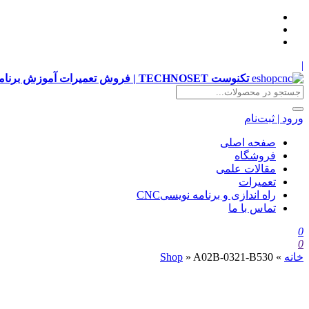
|
تکنوست TECHNOSET | فروش تعمیرات آموزش برنامه نویسی cnc زیمنس فانوک هایدن siemens ,fanuc, heidenhain ,hust, gsk
ورود | ثبت‌نام
صفحه اصلی
فروشگاه
مقالات علمی
تعمیرات
راه اندازی و برنامه نویسیCNC
تماس با ما
0
0
خانه
»
A02B-0321-B530
»
Shop