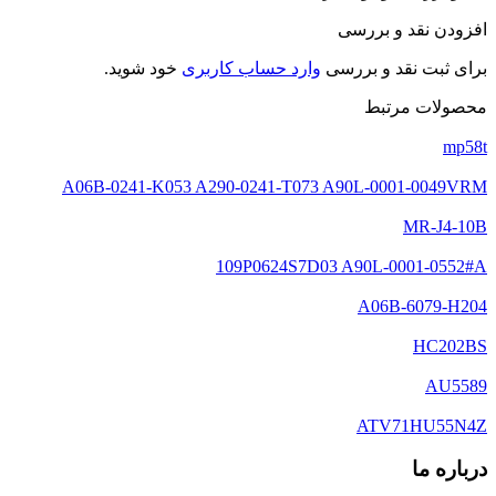
افزودن نقد و بررسی
برای ثبت نقد و بررسی
وارد حساب کاربری
خود شوید.
محصولات مرتبط
mp58t
A06B-0241-K053 A290-0241-T073 A90L-0001-0049VRM
MR-J4-10B
109P0624S7D03 A90L-0001-0552#A
A06B-6079-H204
HC202BS
AU5589
ATV71HU55N4Z
درباره ما