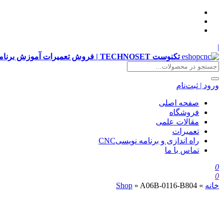
|
تکنوست TECHNOSET | فروش تعمیرات آموزش برنامه نویسی cnc زیمنس فانوک هایدن siemens ,fanuc, heidenhain ,hust, gsk
ورود | ثبت‌نام
صفحه اصلی
فروشگاه
مقالات علمی
تعمیرات
راه اندازی و برنامه نویسیCNC
تماس با ما
0
0
خانه
»
A06B-0116-B804
»
Shop