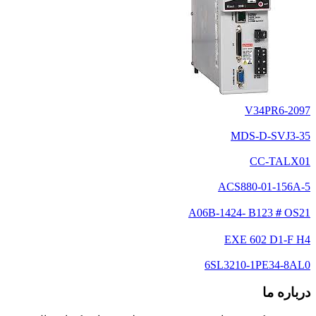
2097-V34PR6
MDS-D-SVJ3-35
CC-TALX01
ACS880-01-156A-5
A06B-1424- B123＃OS21
EXE 602 D1-F H4
6SL3210-1PE34-8AL0
درباره ما