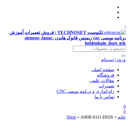
|
تکنوست TECHNOSET | فروش تعمیرات آموزش
برنامه نویسی cnc زیمنس فانوک هایدن siemens ,fanuc,
heidenhain ,hust, gsk
ورود | ثبت‌نام
صفحه اصلی
فروشگاه
مقالات علمی
تعمیرات
راه اندازی و برنامه نویسیCNC
تماس با ما
0
0
خانه
»
A06B-6111-H026
»
Shop