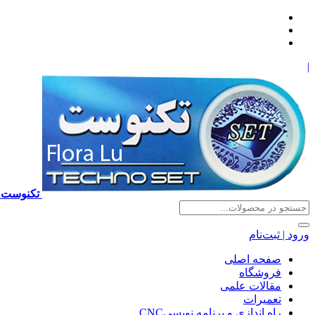
|
تکنوست TECHNOSET | فروش تعمیرات آموزش برنامه نویسی cnc زیمنس فانوک هایدن ns ,fanuc, heidenhain ,hust, gsk
ورود | ثبت‌نام
صفحه اصلی
فروشگاه
مقالات علمی
تعمیرات
راه اندازی و برنامه نویسیCNC