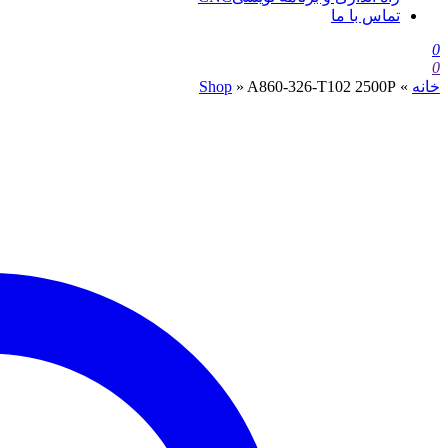
تماس با ما
0
0
خانه
»
A860-326-T102 2500P
»
Shop