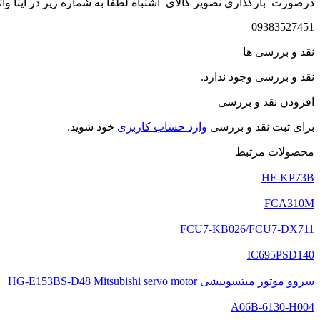
درصورت بارگذاری تصویر کالای اشتباه لطفا به شماره زیر در ایتا وات
09383527451
نقد و بررسی ها
نقد و بررسی وجود ندارد.
افزودن نقد و بررسی
برای ثبت نقد و بررسی
وارد حساب کاربری
خود شوید.
محصولات مرتبط
HF-KP73B
FCA310M
FCU7-KB026/FCU7-DX711
IC695PSD140
سروو موتور میتسوبیشی HG-E153BS-D48 Mitsubishi servo motor
A06B-6130-H004