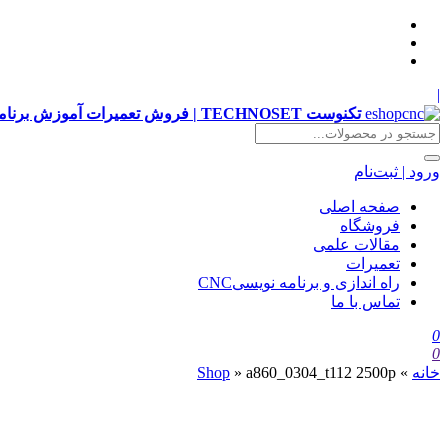
|
تکنوست TECHNOSET | فروش تعمیرات آموزش برنامه نویسی cnc زیمنس فانوک هایدن siemens ,fanuc, heidenhain ,hust, gsk
ورود | ثبت‌نام
صفحه اصلی
فروشگاه
مقالات علمی
تعمیرات
راه اندازی و برنامه نویسیCNC
تماس با ما
0
0
خانه
»
a860_0304_t112 2500p
»
Shop