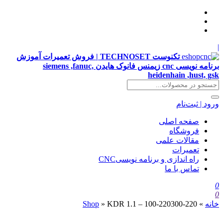
|
تکنوست TECHNOSET | فروش تعمیرات آموزش
برنامه نویسی cnc زیمنس فانوک هایدن siemens ,fanuc,
heidenhain ,hust, gsk
ورود | ثبت‌نام
صفحه اصلی
فروشگاه
مقالات علمی
تعمیرات
راه اندازی و برنامه نویسیCNC
تماس با ما
0
0
خانه
»
KDR 1.1 – 100-220300-220
»
Shop