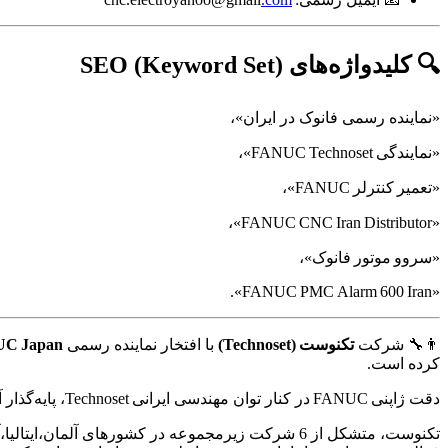
🔍 کلیدواژه‌های SEO (Keyword Set)
«نماینده رسمی فانوک در ایران»،
«نمایندگی FANUC Technoset»،
«تعمیر کنترلر FANUC»،
«FANUC CNC Iran Distributor»،
«سروو موتور فانوک»،
«FANUC PMC Alarm 600 Iran».
👨‍🔧 شرکت
تکنوست (Technoset)
با افتخار نماینده رسمی
C Japan
کرده است.
دقت ژاپنی FANUC در کنار توان مهندسی ایرانی Technoset، پایه‌گذار آینده‌ای هوشمند در صنعت اتوماسیون کشور است.
تکنوست، متشکل از 6 شرکت زیرمجموعه در کشورهای آل