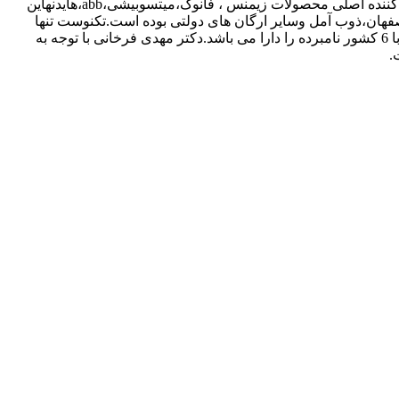
فعالیت نموده است. اما با توجه به شرایط تحریمی ایران، تنها شرکتی می باشد که علاوه بر فعالیت های صنعتی در ایران،آسیا و اروپا ، تامین کننده اصلی محصولات زیمنس ، فانوک،میتسوبیشی،abb،هایدنهاین
اصفهان،ذوب آمل وسایر ارگان های دولتی بوده است.تکنوست تنها
مجموعه ای در ایران می باشد که در صورت موجود نبودن تجهیزات و یا نیاز به تعمیرات اساسی جهت خروج از کشور ایران ،توانایی همکاری با 6 کشور نامبرده را دارا می باشد.دکتر مهدی فرخانی با توجه به
.