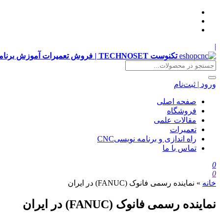
|
تکنوست TECHNOSET | فروش تعمیرات آموزش برنامه نویسی cnc زیمنس فانوک هایدن siemens ,fanuc, heidenhain ,hust, gsk
ورود | ثبت‌نام
صفحه اصلی
فروشگاه
مقالات علمی
تعمیرات
راه اندازی و برنامه نویسیCNC
تماس با ما
0
0
خانه
»
نماینده رسمی فانوک (FANUC) در ایران
نماینده رسمی فانوک (FANUC) در ایران