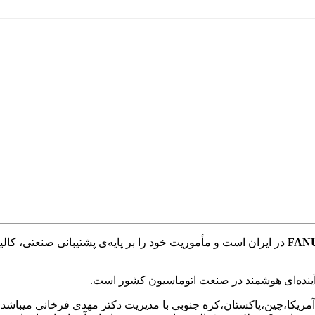
FANU
مان،ایتالیا،آمریکا،چین،پاکستان،کره جنوبی با مدیریت دکتر مهدی فرخانی م