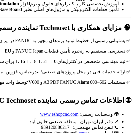
آموزش تخصصی کار با کنترلرهای فانوک و نرم‌افزار
imulation
تأمین قطعات الکترونیکی و ماژول‌های اصلی نظیر
 Base Board
🧠 مزایای همکاری با Technoset نماینده رسمی FANUC در ایران
✅ پشتیبانی رسمی از خطوط تولید برندهای مجهز به FANUC در ایران (CNC، رباتیک، ماشین‌ابزار)
✅ دسترسی مستقیم به زنجیره تأمین قطعات FANUC Japan و EU
✅ تیم مهندسی متخصص در کنترل‌های 0‑T، 16‑T، 18‑T، 21‑T برای سرویس و ریست PMC
✅ ارائه خدمات فنی در محل پروژه‌های صنعتی؛ بندرعباس، قزوین، تبر
✅ مستندات A3 PDF FANUC Alarm 600–602 و V600 توسط واحد مهندسی Technoset.
🌐 اطلاعات تماس رسمی نماینده FANUC Technoset
🌍 وب‌سایت رسمی:
www.eshopcnc.com
📍 دفتر ایران: تهران– منطقه صنعتی خاتون آباد
📞 تلفن تماس مهندسی: +989120886217
📧 ایمیل رسمی: cnc.electroyahoo@gmail
.com