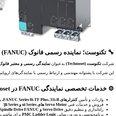
🔧 تکنوست؛ نماینده رسمی فانوک (FANUC) در ایران
شرکت
تکنوست (Technoset)
به‌عنوان
نمایندگی رسمی و معتبر فانوک (ANUC
این شرکت با پشتوانه مهندسی و ارتباط رسمی با نمایندگی‌های اروپایی و آسیایی FANUC
⚙️ خدمات تخصصی نمایندگی FANUC در Technoset ایران
واردات و تأمین
کنترلرهای FANUC Series 0i‑TF Plus، 31i‑B، و Power Mate i‑D
فروش و خدمات فنی
Servo Motor های αi Series و βi Series
؛
راه‌اندازی و تنظیم دقیق
Servo Drive و Spindle Drive FANUC
برنامه‌نویسی و به‌روزرسانی
PMC Ladder Logic
برای ماشین‌های