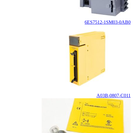
6ES7512-1SM03-0AB0
A03B-0807-C011