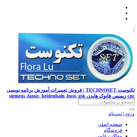
|
تکنوست TECHNOSET | فروش تعمیرات آموزش برنامه نویسی
cnc زیمنس فانوک هایدن siemens ,fanuc, heidenhain ,hust, gsk
ورود | ثبت‌نام
صفحه اصلی
فروشگاه
مقالات علمی