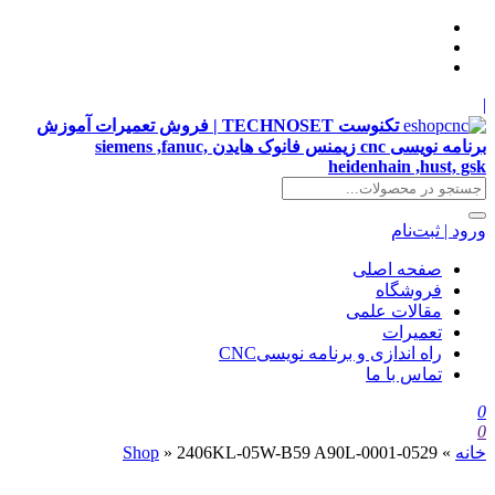
|
تکنوست TECHNOSET | فروش تعمیرات آموزش
برنامه نویسی cnc زیمنس فانوک هایدن siemens ,fanuc,
heidenhain ,hust, gsk
ورود | ثبت‌نام
صفحه اصلی
فروشگاه
مقالات علمی
تعمیرات
راه اندازی و برنامه نویسیCNC
تماس با ما
0
0
خانه
»
2406KL-05W-B59 A90L-0001-0529
»
Shop