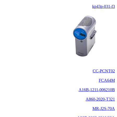
kp43p-031-f3
CC-PCNT02
FCA64M
A16B-1211-006210B
A860-2020-T321
MR-J2S-70A