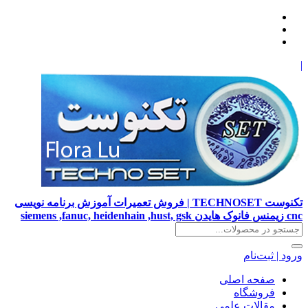
|
تکنوست TECHNOSET | فروش تعمیرات آموزش برنامه نویسی
cnc زیمنس فانوک هایدن siemens ,fanuc, heidenhain ,hust, gsk
ورود | ثبت‌نام
صفحه اصلی
فروشگاه
مقالات علمی