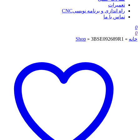
تعمیرات
راه اندازی و برنامه نویسیCNC
تماس با ما
0
0
خانه
»
3BSE092689R1
»
Shop