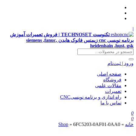
|
تکنوست TECHNOSET | فروش تعمیرات آموزش
برنامه نویسی cnc زیمنس فانوک هایدن siemens ,fanuc,
heidenhain ,hust, gsk
ورود | ثبت‌نام
صفحه اصلی
فروشگاه
مقالات علمی
تعمیرات
راه اندازی و برنامه نویسیCNC
تماس با ما
0
0
خانه
»
6FC5203-0AF01-0AA0
»
Shop