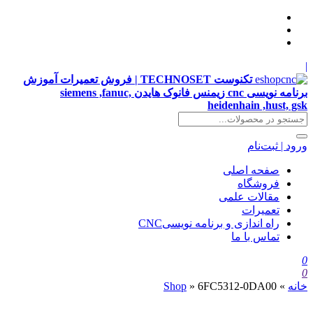
|
تکنوست TECHNOSET | فروش تعمیرات آموزش
برنامه نویسی cnc زیمنس فانوک هایدن siemens ,fanuc,
heidenhain ,hust, gsk
ورود | ثبت‌نام
صفحه اصلی
فروشگاه
مقالات علمی
تعمیرات
راه اندازی و برنامه نویسیCNC
تماس با ما
0
0
خانه
»
6FC5312-0DA00
»
Shop