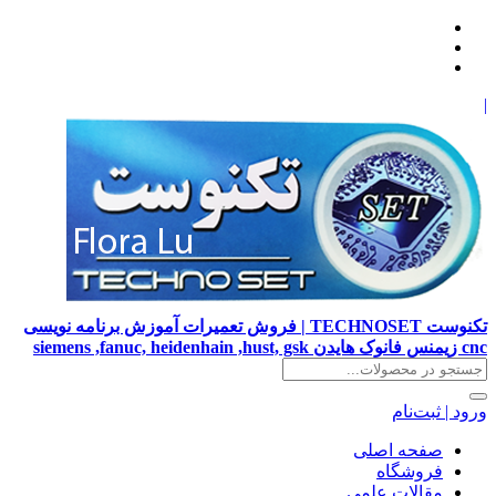
|
تکنوست TECHNOSET | فروش تعمیرات آموزش برنامه نویسی
cnc زیمنس فانوک هایدن siemens ,fanuc, heidenhain ,hust, gsk
ورود | ثبت‌نام
صفحه اصلی
فروشگاه
مقالات علمی