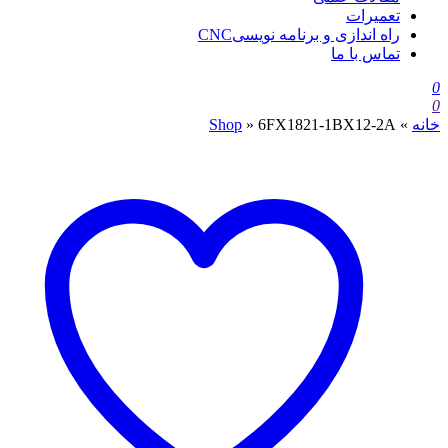
تعمیرات
راه اندازی و برنامه نویسیCNC
تماس با ما
0
0
خانه
»
6FX1821-1BX12-2A
»
Shop