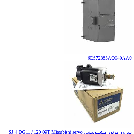
6ES72883AQ040AA0
سروو موتور میتسوبیشی SJ-4-DG11 / 120-09T Mitsubishi servo