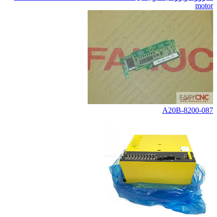
motor
A20B-8200-087