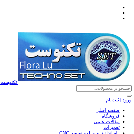
|
تکنوست TECHNOSET | فروش تعمیرات آموزش برنامه نویسی cnc زیمنس فانوک هایدن ns ,fanuc, heidenhain ,hust, gsk
ورود | ثبت‌نام
صفحه اصلی
فروشگاه
مقالات علمی
تعمیرات
راه اندازی و برنامه نویسیCNC