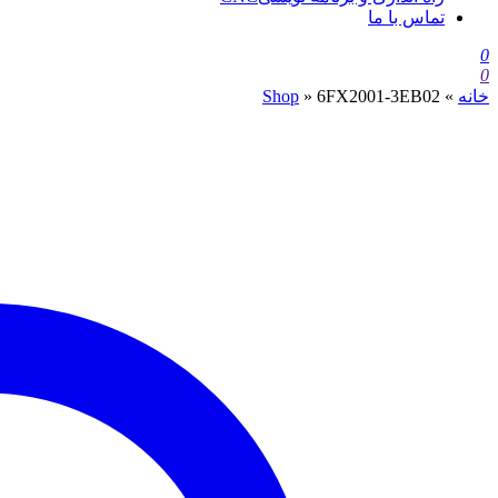
تماس با ما
0
0
خانه
»
6FX2001-3EB02
»
Shop