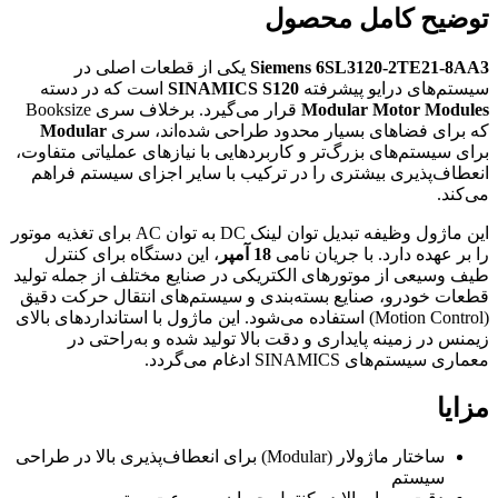
توضیح کامل محصول
Siemens 6SL3120-2TE21-8AA3
یکی از قطعات اصلی در
سیستم‌های درایو پیشرفته
SINAMICS S120
است که در دسته
Modular Motor Modules
قرار می‌گیرد. برخلاف سری Booksize
که برای فضاهای بسیار محدود طراحی شده‌اند، سری
Modular
برای سیستم‌های بزرگ‌تر و کاربردهایی با نیازهای عملیاتی متفاوت،
انعطاف‌پذیری بیشتری را در ترکیب با سایر اجزای سیستم فراهم
می‌کند.
این ماژول وظیفه تبدیل توان لینک DC به توان AC برای تغذیه موتور
را بر عهده دارد. با جریان نامی
18 آمپر
، این دستگاه برای کنترل
طیف وسیعی از موتورهای الکتریکی در صنایع مختلف از جمله تولید
قطعات خودرو، صنایع بسته‌بندی و سیستم‌های انتقال حرکت دقیق
(Motion Control) استفاده می‌شود. این ماژول با استانداردهای بالای
زیمنس در زمینه پایداری و دقت بالا تولید شده و به‌راحتی در
معماری سیستم‌های SINAMICS ادغام می‌گردد.
مزایا
ساختار ماژولار (Modular) برای انعطاف‌پذیری بالا در طراحی
سیستم