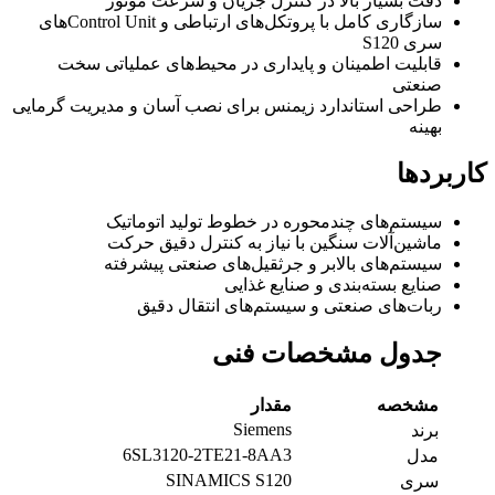
دقت بسیار بالا در کنترل جریان و سرعت موتور
سازگاری کامل با پروتکل‌های ارتباطی و Control Unitهای
سری S120
قابلیت اطمینان و پایداری در محیط‌های عملیاتی سخت
صنعتی
طراحی استاندارد زیمنس برای نصب آسان و مدیریت گرمایی
بهینه
کاربردها
سیستم‌های چندمحوره در خطوط تولید اتوماتیک
ماشین‌آلات سنگین با نیاز به کنترل دقیق حرکت
سیستم‌های بالابر و جرثقیل‌های صنعتی پیشرفته
صنایع بسته‌بندی و صنایع غذایی
ربات‌های صنعتی و سیستم‌های انتقال دقیق
جدول مشخصات فنی
مشخصه
مقدار
Siemens
برند
6SL3120-2TE21-8AA3
مدل
SINAMICS S120
سری