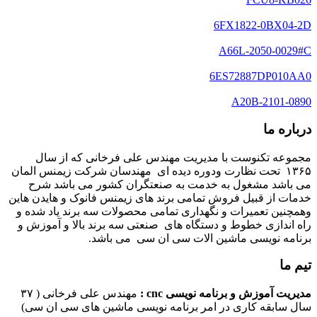
6FX1822-0BX04-2D
A66L-2050-0029#C
6ES72887DP010AA0
A20B-2101-0890
درباره ما
مجموعه تکنوست با مدیریت مهندس علی فرخانی که از سال
۱۳۶۵ تحت نظارت ودوره دیده ای مهندسان شرکت زیمنس المان
می باشد مشغول به خدمت به صنعتگران کشور می باشد شرح
خدمات از قبیل فروش تمامی برند های زیمنس فانوک و هایدن هاین
وهمچنین تعمیرات و نگهداری تمامی محصولات سه برند یاد شده و
راه اندازی خطوط و دستگاه های صنعتی سه برند بالا و آموزش و
برنامه نویسی ماشین الات سی ان سی می باشد.
تیم ما
مدیریت آموزش و برنامه نویسی cnc :
مهندس علی فرخانی ( ۳۷
سال سابقه کاری در امر برنامه نویسی ماشین های سی ان سی)