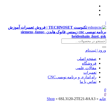
|
تکنوست TECHNOSET | فروش تعمیرات آموزش
برنامه نویسی cnc زیمنس فانوک هایدن siemens ,fanuc,
heidenhain ,hust, gsk
ورود | ثبت‌نام
صفحه اصلی
فروشگاه
مقالات علمی
تعمیرات
راه اندازی و برنامه نویسیCNC
تماس با ما
0
0
خانه
»
6SL3120-2TE21-8AA3
»
Shop