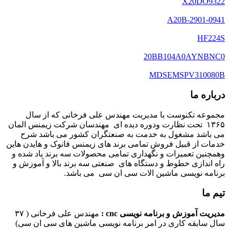
X20DO9322
A20B-2901-0941
HF224S
20BB104A0AYNBNC0
MDSEMSPV310080B
درباره ما
مجموعه تکنوست با مدیریت مهندس علی فرخانی که از سال
۱۳۶۵ تحت نظارت ودوره دیده ای مهندسان شرکت زیمنس المان
می باشد مشغول به خدمت به صنعتگران کشور می باشد شرح
خدمات از قبیل فروش تمامی برند های زیمنس فانوک و هایدن هاین
وهمچنین تعمیرات و نگهداری تمامی محصولات سه برند یاد شده و
راه اندازی خطوط و دستگاه های صنعتی سه برند بالا و آموزش و
برنامه نویسی ماشین الات سی ان سی می باشد.
تیم ما
مدیریت آموزش و برنامه نویسی cnc :
مهندس علی فرخانی ( ۳۷
سال سابقه کاری در امر برنامه نویسی ماشین های سی ان سی)