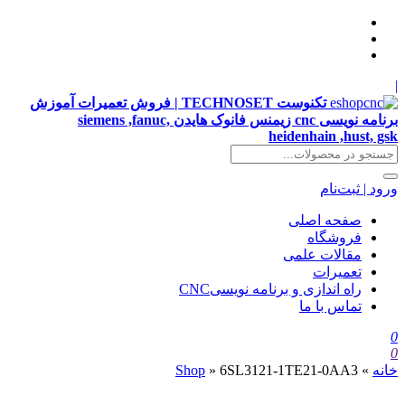
|
تکنوست TECHNOSET | فروش تعمیرات آموزش
برنامه نویسی cnc زیمنس فانوک هایدن siemens ,fanuc,
heidenhain ,hust, gsk
ورود | ثبت‌نام
صفحه اصلی
فروشگاه
مقالات علمی
تعمیرات
راه اندازی و برنامه نویسیCNC
تماس با ما
0
0
خانه
»
6SL3121-1TE21-0AA3
»
Shop