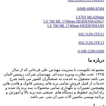
6SL3120-2TE15-0AA3
A06B-6080-H304
LS703 ML420mm
LS 706 ML 1740mm HEIDENHAIN
6SL3120-2TE21
6SL3120-2TE13
A16B-2200-0290
درباره ما
مجموعه تکنوست با مدیریت مهندس علی فرخانی که از سال
۱۳۶۵ تحت نظارت ودوره دیده ای مهندسان شرکت زیمنس المان
می باشد مشغول به خدمت به صنعتگران کشور می باشد شرح
خدمات از قبیل فروش تمامی برند های زیمنس فانوک و هایدن هاین
وهمچنین تعمیرات و نگهداری تمامی محصولات سه برند یاد شده و
راه اندازی خطوط و دستگاه های صنعتی سه برند بالا و آموزش و
برنامه نویسی ماشین الات سی ان سی می باشد.
تیم ما