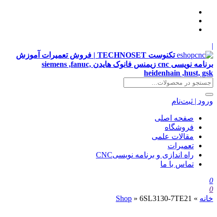
|
تکنوست TECHNOSET | فروش تعمیرات آموزش
برنامه نویسی cnc زیمنس فانوک هایدن siemens ,fanuc,
heidenhain ,hust, gsk
ورود | ثبت‌نام
صفحه اصلی
فروشگاه
مقالات علمی
تعمیرات
راه اندازی و برنامه نویسیCNC
تماس با ما
0
0
خانه
»
6SL3130-7TE21
»
Shop