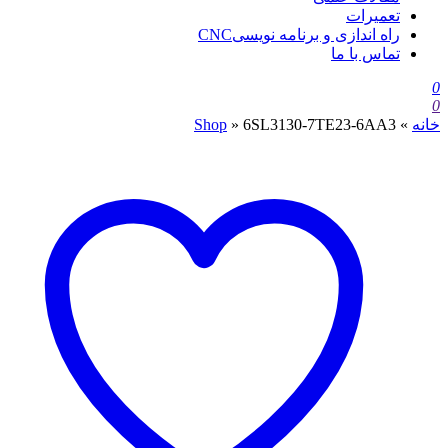
تعمیرات
راه اندازی و برنامه نویسیCNC
تماس با ما
0
0
خانه
»
6SL3130-7TE23-6AA3
»
Shop