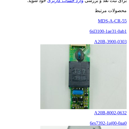
برای ثبت نقد و بررسی
وارد حساب کاربری
خود شوید.
محصولات مرتبط
MDS-A-CR-55
6sl3100-1ae31-0ab1
A20B-3900-0303
A20B-8002-0632
6es7392-1aj00-0aa0