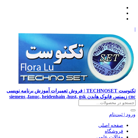
|
تکنوست TECHNOSET | فروش تعمیرات آموزش برنامه نویسی
cnc زیمنس فانوک هایدن siemens ,fanuc, heidenhain ,hust, gsk
ورود | ثبت‌نام
صفحه اصلی
فروشگاه
مقالات علمی