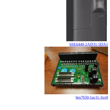
6SE6440-2AD31-5DA1
6es7650-1ac11-3xx0