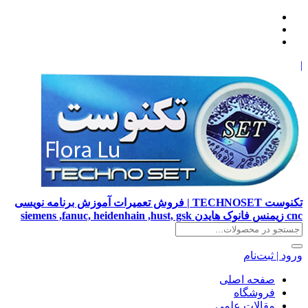
|
تکنوست TECHNOSET | فروش تعمیرات آموزش برنامه نویسی
cnc زیمنس فانوک هایدن siemens ,fanuc, heidenhain ,hust, gsk
ورود | ثبت‌نام
صفحه اصلی
فروشگاه
مقالات علمی