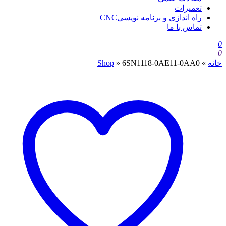
تعمیرات
راه اندازی و برنامه نویسیCNC
تماس با ما
0
0
خانه
»
6SN1118-0AE11-0AA0
»
Shop