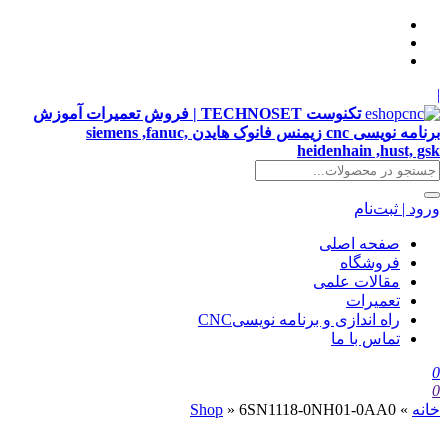
|
تکنوست TECHNOSET | فروش تعمیرات آموزش
برنامه نویسی cnc زیمنس فانوک هایدن siemens ,fanuc,
heidenhain ,hust, gsk
ورود | ثبت‌نام
صفحه اصلی
فروشگاه
مقالات علمی
تعمیرات
راه اندازی و برنامه نویسیCNC
تماس با ما
0
0
خانه
»
6SN1118-0NH01-0AA0
»
Shop