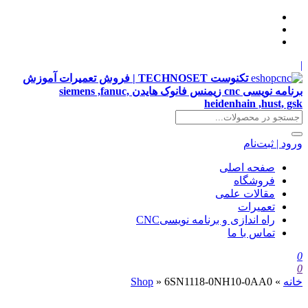
|
تکنوست TECHNOSET | فروش تعمیرات آموزش
برنامه نویسی cnc زیمنس فانوک هایدن siemens ,fanuc,
heidenhain ,hust, gsk
ورود | ثبت‌نام
صفحه اصلی
فروشگاه
مقالات علمی
تعمیرات
راه اندازی و برنامه نویسیCNC
تماس با ما
0
0
خانه
»
6SN1118-0NH10-0AA0
»
Shop