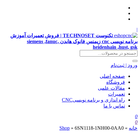
|
تکنوست TECHNOSET | فروش تعمیرات آموزش
برنامه نویسی cnc زیمنس فانوک هایدن siemens ,fanuc,
heidenhain ,hust, gsk
ورود | ثبت‌نام
صفحه اصلی
فروشگاه
مقالات علمی
تعمیرات
راه اندازی و برنامه نویسیCNC
تماس با ما
0
0
خانه
»
6SN1118-1NH00-0AA0
»
Shop