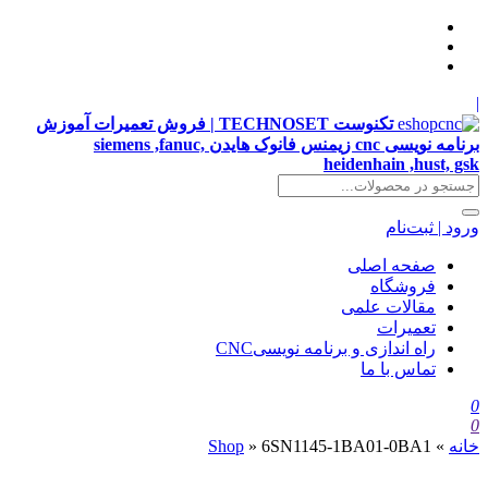
|
تکنوست TECHNOSET | فروش تعمیرات آموزش
برنامه نویسی cnc زیمنس فانوک هایدن siemens ,fanuc,
heidenhain ,hust, gsk
ورود | ثبت‌نام
صفحه اصلی
فروشگاه
مقالات علمی
تعمیرات
راه اندازی و برنامه نویسیCNC
تماس با ما
0
0
خانه
»
6SN1145-1BA01-0BA1
»
Shop