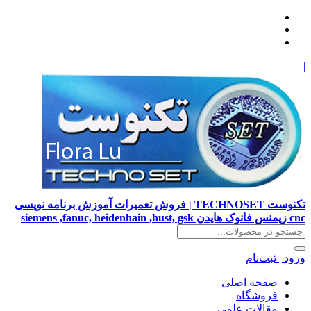
|
تکنوست TECHNOSET | فروش تعمیرات آموزش برنامه نویسی
cnc زیمنس فانوک هایدن siemens ,fanuc, heidenhain ,hust, gsk
ورود | ثبت‌نام
صفحه اصلی
فروشگاه
مقالات علمی