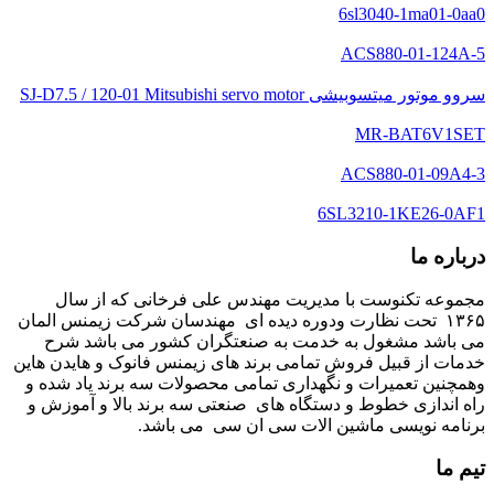
6sl3040-1ma01-0aa0
ACS880-01-124A-5
سروو موتور میتسوبیشی SJ-D7.5 / 120-01 Mitsubishi servo motor
MR-BAT6V1SET
ACS880-01-09A4-3
6SL3210‑1KE26‑0AF1
درباره ما
مجموعه تکنوست با مدیریت مهندس علی فرخانی که از سال
۱۳۶۵ تحت نظارت ودوره دیده ای مهندسان شرکت زیمنس المان
می باشد مشغول به خدمت به صنعتگران کشور می باشد شرح
خدمات از قبیل فروش تمامی برند های زیمنس فانوک و هایدن هاین
وهمچنین تعمیرات و نگهداری تمامی محصولات سه برند یاد شده و
راه اندازی خطوط و دستگاه های صنعتی سه برند بالا و آموزش و
برنامه نویسی ماشین الات سی ان سی می باشد.
تیم ما