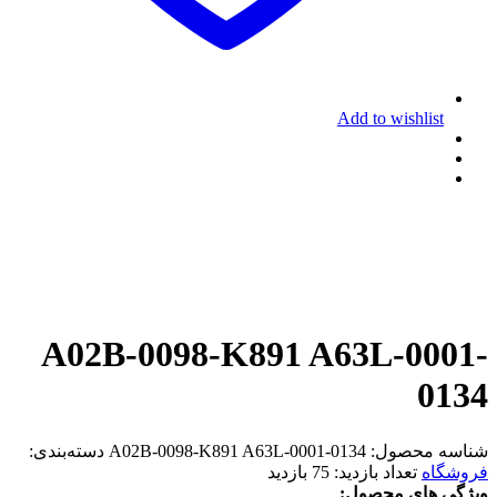
Add to wishlist
A02B-0098-K891 A63L-0001-
0134
شناسه محصول:
A02B-0098-K891 A63L-0001-0134
دسته‌بندی:
فروشگاه
تعداد بازدید:
75 بازدید
ویژگی های محصول: