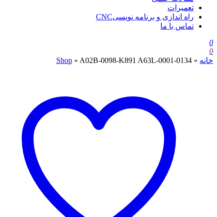
تعمیرات
راه اندازی و برنامه نویسیCNC
تماس با ما
0
0
خانه
»
A02B-0098-K891 A63L-0001-0134
»
Shop