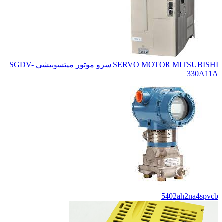
SERVO MOTOR MITSUBISHI سرو موتور میتسوبیشی SGDV-
330A11A
5402ah2na4spvcb