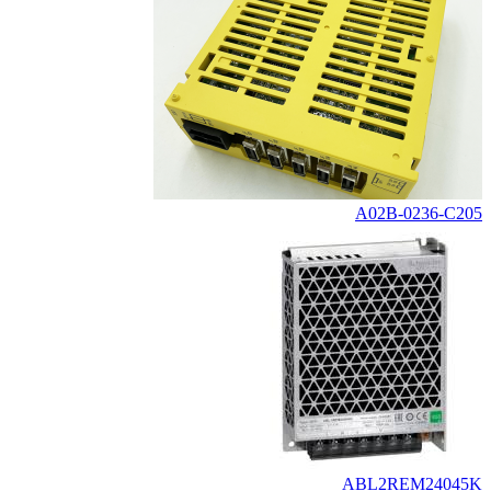
A02B-0236-C205
ABL2REM24045K