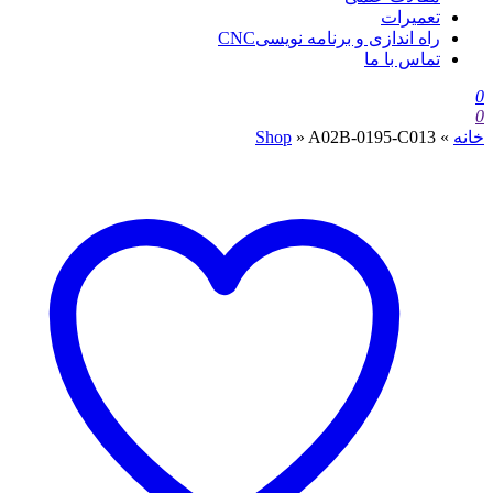
تعمیرات
راه اندازی و برنامه نویسیCNC
تماس با ما
0
0
خانه
»
A02B-0195-C013
»
Shop