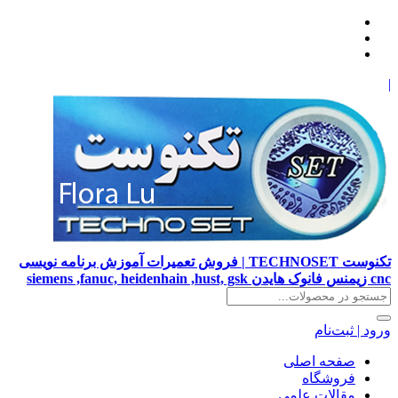
|
تکنوست TECHNOSET | فروش تعمیرات آموزش برنامه نویسی
cnc زیمنس فانوک هایدن siemens ,fanuc, heidenhain ,hust, gsk
ورود | ثبت‌نام
صفحه اصلی
فروشگاه
مقالات علمی