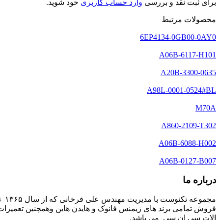
برای ثبت نقد و بررسی
وارد حساب کاربری
خود شوید.
محصولات مرتبط
6EP4134-0GB00-0AY0
A06B-6117-H101
A20B-3300-0635
A98L-0001-0524#BL
M70A
A860-2109-T302
A06B-6088-H002
A06B-0127-B007
درباره ما
مج
فروش تمامی برند های زیمنس فانوک و هایدن هاین وهمچنین تعمیرات 
الات سی ان سی می باشد.