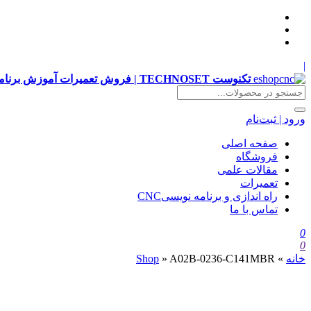
|
تکنوست TECHNOSET | فروش تعمیرات آموزش برنامه نویسی cnc زیمنس فانوک هایدن siemens ,fanuc, heidenhain ,hust, gsk
ورود | ثبت‌نام
صفحه اصلی
فروشگاه
مقالات علمی
تعمیرات
راه اندازی و برنامه نویسیCNC
تماس با ما
0
0
خانه
»
A02B-0236-C141MBR
»
Shop