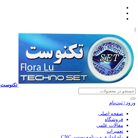
|
تکنوست TECHNOSET | فروش تعمیرات آموزش برنامه نویسی cnc زیمنس فانوک هایدن ns ,fanuc, heidenhain ,hust, gsk
ورود | ثبت‌نام
صفحه اصلی
فروشگاه
مقالات علمی
تعمیرات
راه اندازی و برنامه نویسیCNC