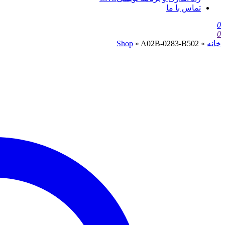
تماس با ما
0
0
خانه
»
A02B-0283-B502
»
Shop