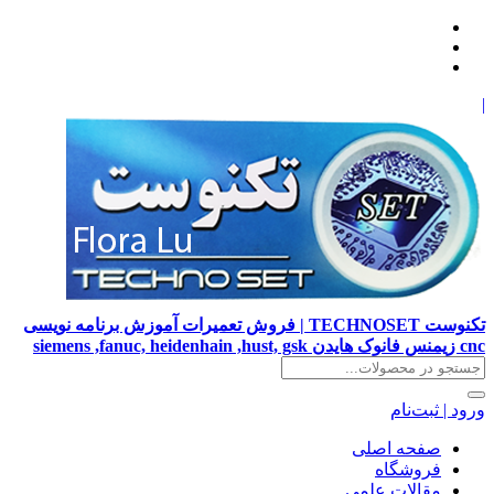
|
تکنوست TECHNOSET | فروش تعمیرات آموزش برنامه نویسی
cnc زیمنس فانوک هایدن siemens ,fanuc, heidenhain ,hust, gsk
ورود | ثبت‌نام
صفحه اصلی
فروشگاه
مقالات علمی