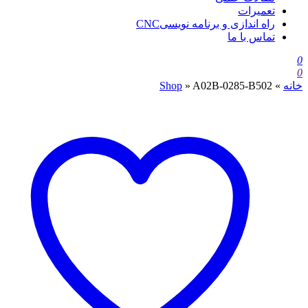
تعمیرات
راه اندازی و برنامه نویسیCNC
تماس با ما
0
0
خانه
»
A02B-0285-B502
»
Shop