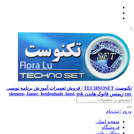
|
تکنوست TECHNOSET | فروش تعمیرات آموزش برنامه نویسی
cnc زیمنس فانوک هایدن siemens ,fanuc, heidenhain ,hust, gsk
ورود | ثبت‌نام
صفحه اصلی
فروشگاه
مقالات علمی