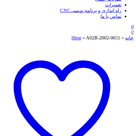
تعمیرات
راه اندازی و برنامه نویسیCNC
تماس با ما
0
0
خانه
»
A02B-2002-0651
»
Shop