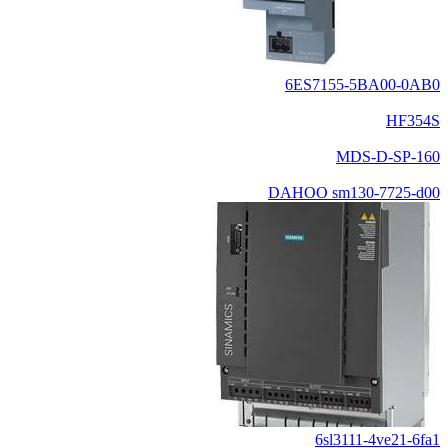
6ES7155-5BA00-0AB0
HF354S
MDS-D-SP-160
DAHOO sm130-7725-d00
6sl3111-4ve21-6fa1