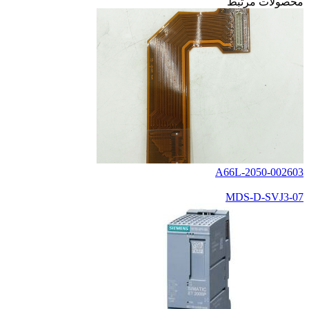
محصولات مرتبط
A66L-2050-002603
MDS-D-SVJ3-07