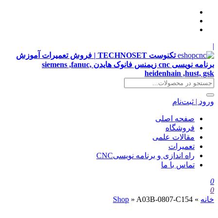
|
تکنوست TECHNOSET | فروش تعمیرات آموزش
برنامه نویسی cnc زیمنس فانوک هایدن siemens ,fanuc,
heidenhain ,hust, gsk
ورود | ثبت‌نام
صفحه اصلی
فروشگاه
مقالات علمی
تعمیرات
راه اندازی و برنامه نویسیCNC
تماس با ما
0
0
خانه
»
A03B-0807-C154
»
Shop