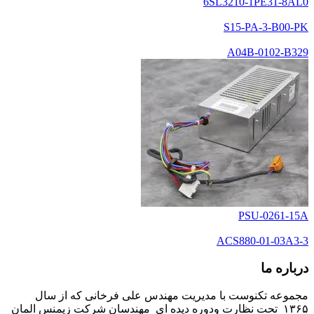
6SL3210-1PE31-8AL0
S15-PA-3-B00-PK
A04B-0102-B329
PSU-0261-15A
ACS880-01-03A3-3
درباره ما
مجموعه تکنوست با مدیریت مهندس علی فرخانی که از سال
۱۳۶۵ تحت نظارت ودوره دیده ای مهندسان شرکت زیمنس المان