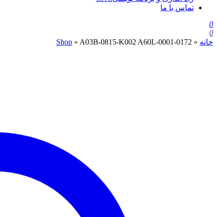
تماس با ما
0
0
خانه
»
A03B-0815-K002 A60L-0001-0172
»
Shop