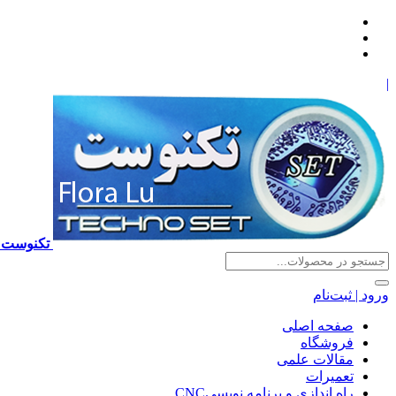
|
تکنوست TECHNOSET | فروش تعمیرات آموزش برنامه نویسی cnc زیمنس فانوک هایدن ns ,fanuc, heidenhain ,hust, gsk
ورود | ثبت‌نام
صفحه اصلی
فروشگاه
مقالات علمی
تعمیرات
راه اندازی و برنامه نویسیCNC