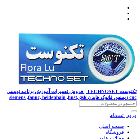
|
تکنوست TECHNOSET | فروش تعمیرات آموزش برنامه نویسی
cnc زیمنس فانوک هایدن siemens ,fanuc, heidenhain ,hust, gsk
ورود | ثبت‌نام
صفحه اصلی
فروشگاه
مقالات علمی