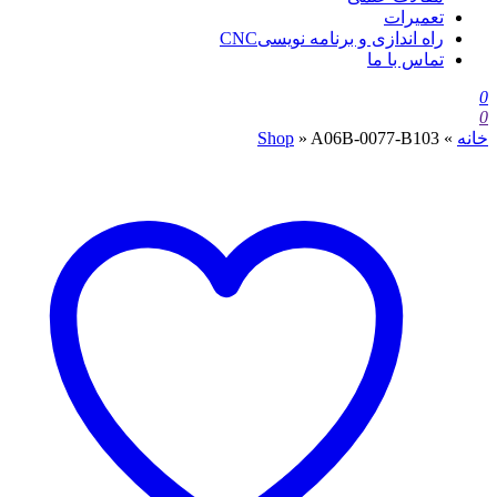
تعمیرات
راه اندازی و برنامه نویسیCNC
تماس با ما
0
0
خانه
»
A06B-0077-B103
»
Shop