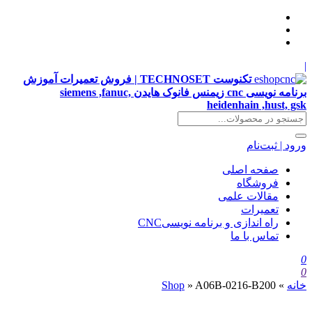
|
تکنوست TECHNOSET | فروش تعمیرات آموزش
برنامه نویسی cnc زیمنس فانوک هایدن siemens ,fanuc,
heidenhain ,hust, gsk
ورود | ثبت‌نام
صفحه اصلی
فروشگاه
مقالات علمی
تعمیرات
راه اندازی و برنامه نویسیCNC
تماس با ما
0
0
خانه
»
A06B-0216-B200
»
Shop