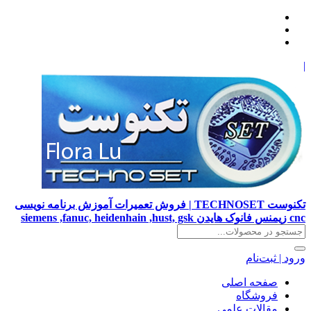
|
تکنوست TECHNOSET | فروش تعمیرات آموزش برنامه نویسی
cnc زیمنس فانوک هایدن siemens ,fanuc, heidenhain ,hust, gsk
ورود | ثبت‌نام
صفحه اصلی
فروشگاه
مقالات علمی