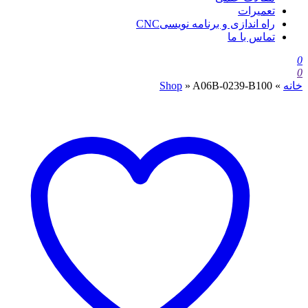
تعمیرات
راه اندازی و برنامه نویسیCNC
تماس با ما
0
0
خانه
»
A06B-0239-B100
»
Shop