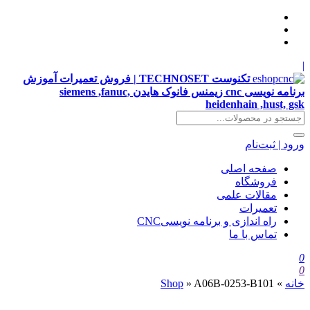
|
تکنوست TECHNOSET | فروش تعمیرات آموزش
برنامه نویسی cnc زیمنس فانوک هایدن siemens ,fanuc,
heidenhain ,hust, gsk
ورود | ثبت‌نام
صفحه اصلی
فروشگاه
مقالات علمی
تعمیرات
راه اندازی و برنامه نویسیCNC
تماس با ما
0
0
خانه
»
A06B-0253-B101
»
Shop