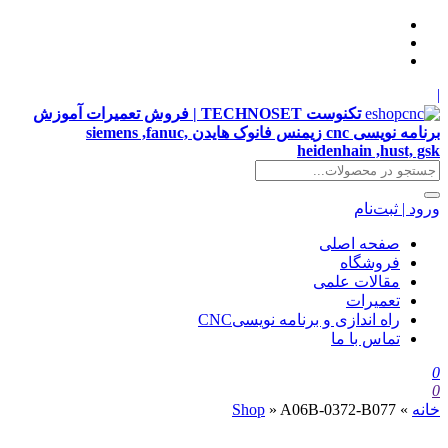
|
تکنوست TECHNOSET | فروش تعمیرات آموزش
برنامه نویسی cnc زیمنس فانوک هایدن siemens ,fanuc,
heidenhain ,hust, gsk
ورود | ثبت‌نام
صفحه اصلی
فروشگاه
مقالات علمی
تعمیرات
راه اندازی و برنامه نویسیCNC
تماس با ما
0
0
خانه
»
A06B-0372-B077
»
Shop