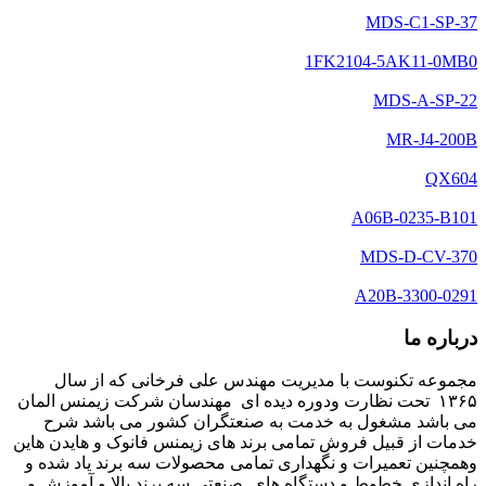
MDS-C1-SP-37
1FK2104-5AK11-0MB0
MDS-A-SP-22
MR-J4-200B
QX604
A06B-0235-B101
MDS-D-CV-370
A20B-3300-0291
درباره ما
مجموعه تکنوست با مدیریت مهندس علی فرخانی که از سال
۱۳۶۵ تحت نظارت ودوره دیده ای مهندسان شرکت زیمنس المان
می باشد مشغول به خدمت به صنعتگران کشور می باشد شرح
خدمات از قبیل فروش تمامی برند های زیمنس فانوک و هایدن هاین
وهمچنین تعمیرات و نگهداری تمامی محصولات سه برند یاد شده و
راه اندازی خطوط و دستگاه های صنعتی سه برند بالا و آموزش و