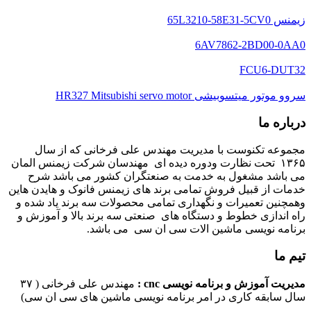
زیمنس 65L3210-58E31-5CV0
6AV7862-2BD00-0AA0
FCU6-DUT32
سروو موتور میتسوبیشی HR327 Mitsubishi servo motor
درباره ما
مجموعه تکنوست با مدیریت مهندس علی فرخانی که از سال
۱۳۶۵ تحت نظارت ودوره دیده ای مهندسان شرکت زیمنس المان
می باشد مشغول به خدمت به صنعتگران کشور می باشد شرح
خدمات از قبیل فروش تمامی برند های زیمنس فانوک و هایدن هاین
وهمچنین تعمیرات و نگهداری تمامی محصولات سه برند یاد شده و
راه اندازی خطوط و دستگاه های صنعتی سه برند بالا و آموزش و
برنامه نویسی ماشین الات سی ان سی می باشد.
تیم ما
مدیریت آموزش و برنامه نویسی cnc :
مهندس علی فرخانی ( ۳۷
سال سابقه کاری در امر برنامه نویسی ماشین های سی ان سی)