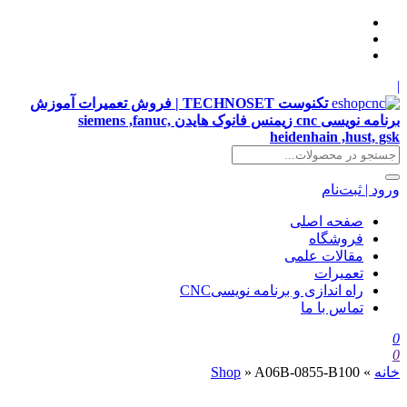
|
تکنوست TECHNOSET | فروش تعمیرات آموزش
برنامه نویسی cnc زیمنس فانوک هایدن siemens ,fanuc,
heidenhain ,hust, gsk
ورود | ثبت‌نام
صفحه اصلی
فروشگاه
مقالات علمی
تعمیرات
راه اندازی و برنامه نویسیCNC
تماس با ما
0
0
خانه
»
A06B-0855-B100
»
Shop