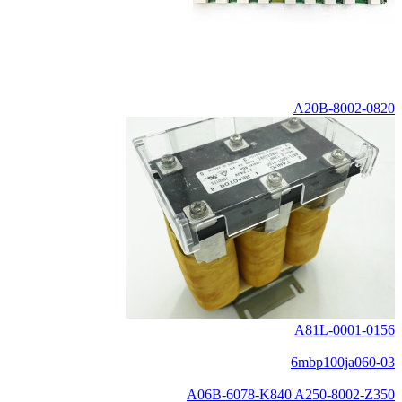
A20B-8002-0820
A81L-0001-0156
6mbp100ja060-03
A06B-6078-K840 A250-8002-Z350