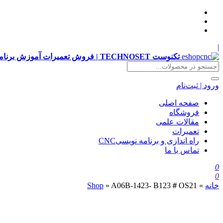
|
تکنوست TECHNOSET | فروش تعمیرات آموزش برنامه نویسی cnc زیمنس فانوک هایدن siemens ,fanuc, heidenhain ,hust, gsk
ورود | ثبت‌نام
صفحه اصلی
فروشگاه
مقالات علمی
تعمیرات
راه اندازی و برنامه نویسیCNC
تماس با ما
0
0
خانه
»
A06B-1423- B123＃OS21
»
Shop