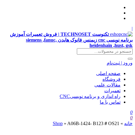
|
تکنوست TECHNOSET | فروش تعمیرات آموزش
برنامه نویسی cnc زیمنس فانوک هایدن siemens ,fanuc,
heidenhain ,hust, gsk
ورود | ثبت‌نام
صفحه اصلی
فروشگاه
مقالات علمی
تعمیرات
راه اندازی و برنامه نویسیCNC
تماس با ما
0
0
خانه
»
A06B-1424- B123＃OS21
»
Shop