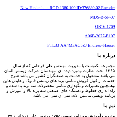
New Heidenhain ROD 1380 100 ID:376880-02 Encoder
MDS-B-SP-37
1769-OB16
A06B-2077-B107
FTL33-AA4M3AC5ZJ Endress+Hauser
درباره ما
مجموعه تکنوست با مدیریت مهندس علی فرخانی که از سال
۱۳۶۵ تحت نظارت ودوره دیده ای مهندسان شرکت زیمنس المان
می باشد مشغول به خدمت به صنعتگران کشور می باشد شرح
خدمات از قبیل فروش تمامی برند های زیمنس فانوک و هایدن هاین
وهمچنین تعمیرات و نگهداری تمامی محصولات سه برند یاد شده و
راه اندازی خطوط و دستگاه های صنعتی سه برند بالا و آموزش و
برنامه نویسی ماشین الات سی ان سی می باشد.
تیم ما
مدیریت آموزش و برنامه نویسی cnc :
مهندس علی فرخانی ( ۳۷