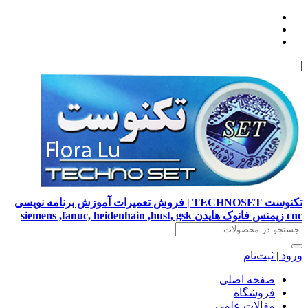
|
تکنوست TECHNOSET | فروش تعمیرات آموزش برنامه نویسی
cnc زیمنس فانوک هایدن siemens ,fanuc, heidenhain ,hust, gsk
ورود | ثبت‌نام
صفحه اصلی
فروشگاه
مقالات علمی