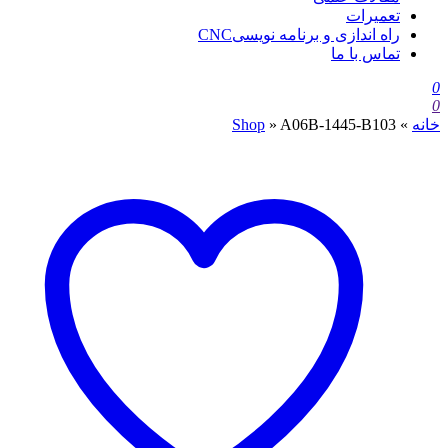
تعمیرات
راه اندازی و برنامه نویسیCNC
تماس با ما
0
0
خانه
»
A06B-1445-B103
»
Shop