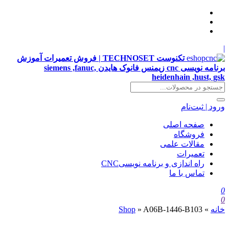
|
تکنوست TECHNOSET | فروش تعمیرات آموزش
برنامه نویسی cnc زیمنس فانوک هایدن siemens ,fanuc,
heidenhain ,hust, gsk
ورود | ثبت‌نام
صفحه اصلی
فروشگاه
مقالات علمی
تعمیرات
راه اندازی و برنامه نویسیCNC
تماس با ما
0
0
خانه
»
A06B-1446-B103
»
Shop