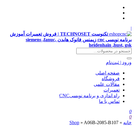
|
تکنوست TECHNOSET | فروش تعمیرات آموزش
برنامه نویسی cnc زیمنس فانوک هایدن siemens ,fanuc,
heidenhain ,hust, gsk
ورود | ثبت‌نام
صفحه اصلی
فروشگاه
مقالات علمی
تعمیرات
راه اندازی و برنامه نویسیCNC
تماس با ما
0
0
خانه
»
A06B-2085-B107
»
Shop