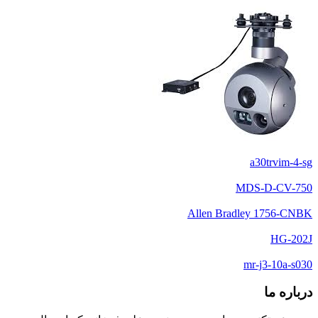
a30trvim-4-sg
MDS-D-CV-750
Allen Bradley 1756-CNBK
HG-202J
mr-j3-10a-s030
درباره ما