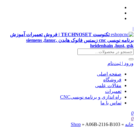
|
تکنوست TECHNOSET | فروش تعمیرات آموزش
برنامه نویسی cnc زیمنس فانوک هایدن siemens ,fanuc,
heidenhain ,hust, gsk
ورود | ثبت‌نام
صفحه اصلی
فروشگاه
مقالات علمی
تعمیرات
راه اندازی و برنامه نویسیCNC
تماس با ما
0
0
خانه
»
A06B-2116-B103
»
Shop