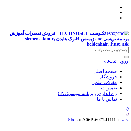
|
تکنوست TECHNOSET | فروش تعمیرات آموزش
برنامه نویسی cnc زیمنس فانوک هایدن siemens ,fanuc,
heidenhain ,hust, gsk
ورود | ثبت‌نام
صفحه اصلی
فروشگاه
مقالات علمی
تعمیرات
راه اندازی و برنامه نویسیCNC
تماس با ما
0
0
خانه
»
A06B-6077-H111
»
Shop