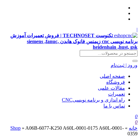
|
تکنوست TECHNOSET | فروش تعمیرات آموزش
برنامه نویسی cnc زیمنس فانوک هایدن siemens ,fanuc,
heidenhain ,hust, gsk
ورود | ثبت‌نام
صفحه اصلی
فروشگاه
مقالات علمی
تعمیرات
راه اندازی و برنامه نویسیCNC
تماس با ما
0
0
خانه
»
A06B-6077-K250 A60L-0001-0175 A60L-0001-
»
Shop
0359