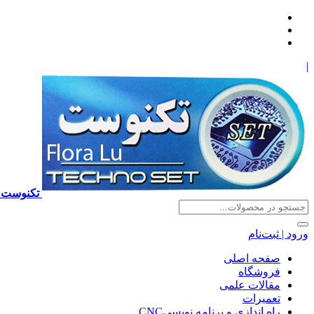
|
تکنوست TECHNOSET | فروش تعمیرات آموزش برنامه نویسی cnc زیمنس فانوک هایدن ns ,fanuc, heidenhain ,hust, gsk
ورود | ثبت‌نام
صفحه اصلی
فروشگاه
مقالات علمی
تعمیرات
راه اندازی و برنامه نویسیCNC