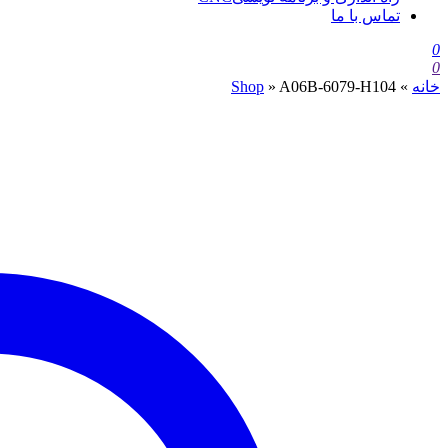
تماس با ما
0
0
خانه
»
A06B-6079-H104
»
Shop